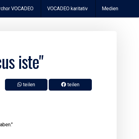
chor VOCADEO
VOCADEO karitativ
Medien
us iste"
teilen
teilen
aben."