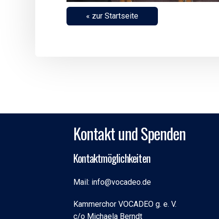
« zur Startseite
Kontakt und Spenden
Kontaktmöglichkeiten
Mail: info@vocadeo.de
Kammerchor VOCADEO g. e. V.
c/o Michaela Berndt